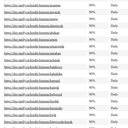
https://rko-tarify.ru/kredit-biznesu/arzamas
90%
Daily
https://rko-tarify.ru/kredit-biznesu/angarsk
90%
Daily
https://rko-tarify.ru/kredit-biznesu/anapa
90%
Daily
https://rko-tarify.ru/kredit-biznesu/almetevsk
90%
Daily
https://rko-tarify.ru/kredit-biznesu/abakan
90%
Daily
https://rko-tarify.ru/kredit-biznesu/artem
90%
Daily
https://rko-tarify.ru/kredit-biznesu/arhangelsk
90%
Daily
https://rko-tarify.ru/kredit-biznesu/astrahan
90%
Daily
https://rko-tarify.ru/kredit-biznesu/achinsk
90%
Daily
https://rko-tarify.ru/kredit-biznesu/balakovo
90%
Daily
https://rko-tarify.ru/kredit-biznesu/balashiha
90%
Daily
https://rko-tarify.ru/kredit-biznesu/barnaul
90%
Daily
https://rko-tarify.ru/kredit-biznesu/batajsk
90%
Daily
https://rko-tarify.ru/kredit-biznesu/belgorod
90%
Daily
https://rko-tarify.ru/kredit-biznesu/berdsk
90%
Daily
https://rko-tarify.ru/kredit-biznesu/berezniki
90%
Daily
https://rko-tarify.ru/kredit-biznesu/bijsk
90%
Daily
https://rko-tarify.ru/kredit-biznesu/blagoveshchensk
90%
Daily