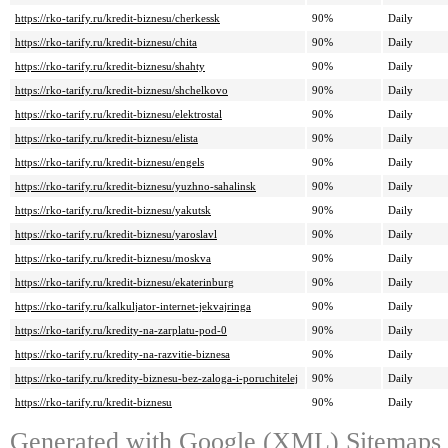
https://rko-tarify.ru/kredit-biznesu/cherkessk
90%
Daily
https://rko-tarify.ru/kredit-biznesu/chita
90%
Daily
https://rko-tarify.ru/kredit-biznesu/shahty
90%
Daily
https://rko-tarify.ru/kredit-biznesu/shchelkovo
90%
Daily
https://rko-tarify.ru/kredit-biznesu/elektrostal
90%
Daily
https://rko-tarify.ru/kredit-biznesu/elista
90%
Daily
https://rko-tarify.ru/kredit-biznesu/engels
90%
Daily
https://rko-tarify.ru/kredit-biznesu/yuzhno-sahalinsk
90%
Daily
https://rko-tarify.ru/kredit-biznesu/yakutsk
90%
Daily
https://rko-tarify.ru/kredit-biznesu/yaroslavl
90%
Daily
https://rko-tarify.ru/kredit-biznesu/moskva
90%
Daily
https://rko-tarify.ru/kredit-biznesu/ekaterinburg
90%
Daily
https://rko-tarify.ru/kalkuljator-internet-jekvajringa
90%
Daily
https://rko-tarify.ru/kredity-na-zarplatu-pod-0
90%
Daily
https://rko-tarify.ru/kredity-na-razvitie-biznesa
90%
Daily
https://rko-tarify.ru/kredity-biznesu-bez-zaloga-i-poruchitelej
90%
Daily
https://rko-tarify.ru/kredit-biznesu
90%
Daily
Generated with
Google (XML) Sitemaps G