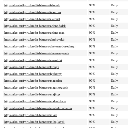
https://rko-tarify.ru/kredit-biznesu/izhevsk
90%
Daily
https://rko-tarify.ru/kredit-biznesu/ivanovo
90%
Daily
https://rko-tarify.ru/kredit-biznesu/zlatoust
90%
Daily
https://rko-tarify.ru/kredit-biznesu/zelenodolsk
90%
Daily
https://rko-tarify.ru/kredit-biznesu/zelenograd
90%
Daily
https://rko-tarify.ru/kredit-biznesu/zhukovskij
90%
Daily
https://rko-tarify.ru/kredit-biznesu/zheleznodorozhnyj
90%
Daily
https://rko-tarify.ru/kredit-biznesu/zheleznogorsk
90%
Daily
https://rko-tarify.ru/kredit-biznesu/essentuki
90%
Daily
https://rko-tarify.ru/kredit-biznesu/lobnya
90%
Daily
https://rko-tarify.ru/kredit-biznesu/lyubercy
90%
Daily
https://rko-tarify.ru/kredit-biznesu/magadan
90%
Daily
https://rko-tarify.ru/kredit-biznesu/magnitogorsk
90%
Daily
https://rko-tarify.ru/kredit-biznesu/majkop
90%
Daily
https://rko-tarify.ru/kredit-biznesu/mahachkala
90%
Daily
https://rko-tarify.ru/kredit-biznesu/mezhdurechensk
90%
Daily
https://rko-tarify.ru/kredit-biznesu/miass
90%
Daily
https://rko-tarify.ru/kredit-biznesu/mihajlovsk
90%
Daily