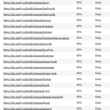
https://rko-tarify.ru/kredit-biznesu/kirov
90%
Daily
https://rko-tarify.ru/kredit-biznesu/kiselyovsk
90%
Daily
https://rko-tarify.ru/kredit-biznesu/kislovodsk
90%
Daily
https://rko-tarify.ru/kredit-biznesu/kovrov
90%
Daily
https://rko-tarify.ru/kredit-biznesu/kolomna
90%
Daily
https://rko-tarify.ru/kredit-biznesu/kolpino
90%
Daily
https://rko-tarify.ru/kredit-biznesu/komsomolsk-na-amure
90%
Daily
https://rko-tarify.ru/kredit-biznesu/kopejsk
90%
Daily
https://rko-tarify.ru/kredit-biznesu/korolyov
90%
Daily
https://rko-tarify.ru/kredit-biznesu/kostroma
90%
Daily
https://rko-tarify.ru/kredit-biznesu/krasnogorsk
90%
Daily
https://rko-tarify.ru/kredit-biznesu/krasnodar
90%
Daily
https://rko-tarify.ru/kredit-biznesu/krasnoyarsk
90%
Daily
https://rko-tarify.ru/kredit-biznesu/kurgan
90%
Daily
https://rko-tarify.ru/kredit-biznesu/kursk
90%
Daily
https://rko-tarify.ru/kredit-biznesu/kyzyl
90%
Daily
https://rko-tarify.ru/kredit-biznesu/leninsk-kuzneckij
90%
Daily
https://rko-tarify.ru/kredit-biznesu/lipeck
90%
Daily
https://rko-tarify.ru/kredit-biznesu/armavir
90%
Daily