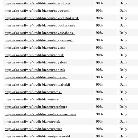
https://rko-tarify.ru/kredit-biznesu/novosibirsk
90%
Daily
https://rko-tarify.ru/kredit-biznesu/novotroick
90%
Daily
https://rko-tarify.ru/kredit-biznesu/novocheboksarsk
90%
Daily
https://rko-tarify.ru/kredit-biznesu/novocherkassk
90%
Daily
https://rko-tarify.ru/kredit-biznesu/novoshahtinsk
90%
Daily
https://rko-tarify.ru/kredit-biznesu/novyj-urengoj
90%
Daily
https://rko-tarify.ru/kredit-biznesu/noginsk
90%
Daily
https://rko-tarify.ru/kredit-biznesu/norilsk
90%
Daily
https://rko-tarify.ru/kredit-biznesu/noyabrsk
90%
Daily
https://rko-tarify.ru/kredit-biznesu/obninsk
90%
Daily
https://rko-tarify.ru/kredit-biznesu/odincovo
90%
Daily
https://rko-tarify.ru/kredit-biznesu/oktyabrskij
90%
Daily
https://rko-tarify.ru/kredit-biznesu/omsk
90%
Daily
https://rko-tarify.ru/kredit-biznesu/orel
90%
Daily
https://rko-tarify.ru/kredit-biznesu/orenburg
90%
Daily
https://rko-tarify.ru/kredit-biznesu/orehovo-zuevo
90%
Daily
https://rko-tarify.ru/kredit-biznesu/orsk
90%
Daily
https://rko-tarify.ru/kredit-biznesu/penza
90%
Daily
https://rko-tarify.ru/kredit-biznesu/pervouralsk
90%
Daily