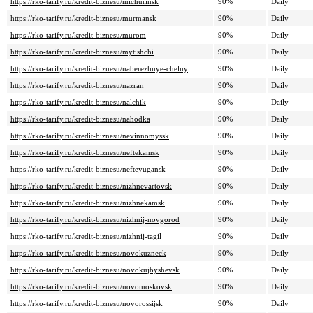
https://rko-tarify.ru/kredit-biznesu/michurinsk
90%
Daily
https://rko-tarify.ru/kredit-biznesu/murmansk
90%
Daily
https://rko-tarify.ru/kredit-biznesu/murom
90%
Daily
https://rko-tarify.ru/kredit-biznesu/mytishchi
90%
Daily
https://rko-tarify.ru/kredit-biznesu/naberezhnye-chelny
90%
Daily
https://rko-tarify.ru/kredit-biznesu/nazran
90%
Daily
https://rko-tarify.ru/kredit-biznesu/nalchik
90%
Daily
https://rko-tarify.ru/kredit-biznesu/nahodka
90%
Daily
https://rko-tarify.ru/kredit-biznesu/nevinnomyssk
90%
Daily
https://rko-tarify.ru/kredit-biznesu/neftekamsk
90%
Daily
https://rko-tarify.ru/kredit-biznesu/nefteyugansk
90%
Daily
https://rko-tarify.ru/kredit-biznesu/nizhnevartovsk
90%
Daily
https://rko-tarify.ru/kredit-biznesu/nizhnekamsk
90%
Daily
https://rko-tarify.ru/kredit-biznesu/nizhnij-novgorod
90%
Daily
https://rko-tarify.ru/kredit-biznesu/nizhnij-tagil
90%
Daily
https://rko-tarify.ru/kredit-biznesu/novokuzneck
90%
Daily
https://rko-tarify.ru/kredit-biznesu/novokujbyshevsk
90%
Daily
https://rko-tarify.ru/kredit-biznesu/novomoskovsk
90%
Daily
https://rko-tarify.ru/kredit-biznesu/novorossijsk
90%
Daily