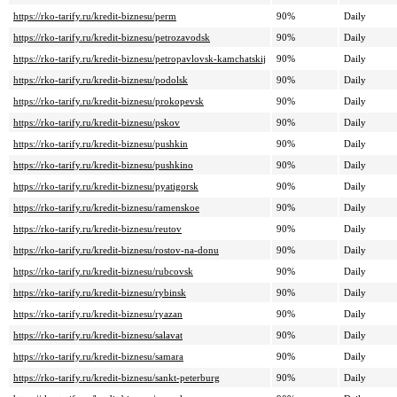
https://rko-tarify.ru/kredit-biznesu/perm
90%
Daily
https://rko-tarify.ru/kredit-biznesu/petrozavodsk
90%
Daily
https://rko-tarify.ru/kredit-biznesu/petropavlovsk-kamchatskij
90%
Daily
https://rko-tarify.ru/kredit-biznesu/podolsk
90%
Daily
https://rko-tarify.ru/kredit-biznesu/prokopevsk
90%
Daily
https://rko-tarify.ru/kredit-biznesu/pskov
90%
Daily
https://rko-tarify.ru/kredit-biznesu/pushkin
90%
Daily
https://rko-tarify.ru/kredit-biznesu/pushkino
90%
Daily
https://rko-tarify.ru/kredit-biznesu/pyatigorsk
90%
Daily
https://rko-tarify.ru/kredit-biznesu/ramenskoe
90%
Daily
https://rko-tarify.ru/kredit-biznesu/reutov
90%
Daily
https://rko-tarify.ru/kredit-biznesu/rostov-na-donu
90%
Daily
https://rko-tarify.ru/kredit-biznesu/rubcovsk
90%
Daily
https://rko-tarify.ru/kredit-biznesu/rybinsk
90%
Daily
https://rko-tarify.ru/kredit-biznesu/ryazan
90%
Daily
https://rko-tarify.ru/kredit-biznesu/salavat
90%
Daily
https://rko-tarify.ru/kredit-biznesu/samara
90%
Daily
https://rko-tarify.ru/kredit-biznesu/sankt-peterburg
90%
Daily