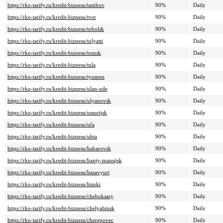
https://rko-tarify.ru/kredit-biznesu/tambov
90%
Daily
https://rko-tarify.ru/kredit-biznesu/tver
90%
Daily
https://rko-tarify.ru/kredit-biznesu/tobolsk
90%
Daily
https://rko-tarify.ru/kredit-biznesu/tolyatti
90%
Daily
https://rko-tarify.ru/kredit-biznesu/tomsk
90%
Daily
https://rko-tarify.ru/kredit-biznesu/tula
90%
Daily
https://rko-tarify.ru/kredit-biznesu/tyumen
90%
Daily
https://rko-tarify.ru/kredit-biznesu/ulan-ude
90%
Daily
https://rko-tarify.ru/kredit-biznesu/ulyanovsk
90%
Daily
https://rko-tarify.ru/kredit-biznesu/ussurijsk
90%
Daily
https://rko-tarify.ru/kredit-biznesu/ufa
90%
Daily
https://rko-tarify.ru/kredit-biznesu/uhta
90%
Daily
https://rko-tarify.ru/kredit-biznesu/habarovsk
90%
Daily
https://rko-tarify.ru/kredit-biznesu/hanty-mansijsk
90%
Daily
https://rko-tarify.ru/kredit-biznesu/hasavyurt
90%
Daily
https://rko-tarify.ru/kredit-biznesu/himki
90%
Daily
https://rko-tarify.ru/kredit-biznesu/cheboksary
90%
Daily
https://rko-tarify.ru/kredit-biznesu/chelyabinsk
90%
Daily
https://rko-tarify.ru/kredit-biznesu/cherepovec
90%
Daily