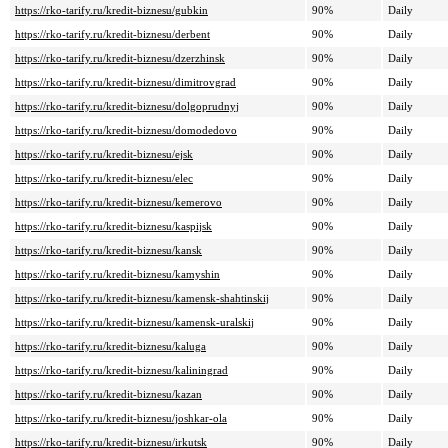
https://rko-tarify.ru/kredit-biznesu/gubkin
90%
Daily
https://rko-tarify.ru/kredit-biznesu/derbent
90%
Daily
https://rko-tarify.ru/kredit-biznesu/dzerzhinsk
90%
Daily
https://rko-tarify.ru/kredit-biznesu/dimitrovgrad
90%
Daily
https://rko-tarify.ru/kredit-biznesu/dolgoprudnyj
90%
Daily
https://rko-tarify.ru/kredit-biznesu/domodedovo
90%
Daily
https://rko-tarify.ru/kredit-biznesu/ejsk
90%
Daily
https://rko-tarify.ru/kredit-biznesu/elec
90%
Daily
https://rko-tarify.ru/kredit-biznesu/kemerovo
90%
Daily
https://rko-tarify.ru/kredit-biznesu/kaspijsk
90%
Daily
https://rko-tarify.ru/kredit-biznesu/kansk
90%
Daily
https://rko-tarify.ru/kredit-biznesu/kamyshin
90%
Daily
https://rko-tarify.ru/kredit-biznesu/kamensk-shahtinskij
90%
Daily
https://rko-tarify.ru/kredit-biznesu/kamensk-uralskij
90%
Daily
https://rko-tarify.ru/kredit-biznesu/kaluga
90%
Daily
https://rko-tarify.ru/kredit-biznesu/kaliningrad
90%
Daily
https://rko-tarify.ru/kredit-biznesu/kazan
90%
Daily
https://rko-tarify.ru/kredit-biznesu/joshkar-ola
90%
Daily
https://rko-tarify.ru/kredit-biznesu/irkutsk
90%
Daily