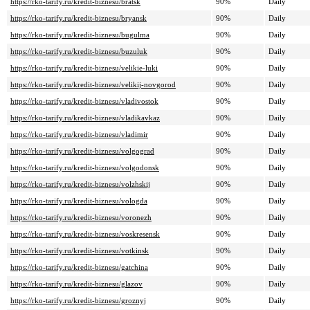
https://rko-tarify.ru/kredit-biznesu/bratsk
90%
Daily
https://rko-tarify.ru/kredit-biznesu/bryansk
90%
Daily
https://rko-tarify.ru/kredit-biznesu/bugulma
90%
Daily
https://rko-tarify.ru/kredit-biznesu/buzuluk
90%
Daily
https://rko-tarify.ru/kredit-biznesu/velikie-luki
90%
Daily
https://rko-tarify.ru/kredit-biznesu/velikij-novgorod
90%
Daily
https://rko-tarify.ru/kredit-biznesu/vladivostok
90%
Daily
https://rko-tarify.ru/kredit-biznesu/vladikavkaz
90%
Daily
https://rko-tarify.ru/kredit-biznesu/vladimir
90%
Daily
https://rko-tarify.ru/kredit-biznesu/volgograd
90%
Daily
https://rko-tarify.ru/kredit-biznesu/volgodonsk
90%
Daily
https://rko-tarify.ru/kredit-biznesu/volzhskij
90%
Daily
https://rko-tarify.ru/kredit-biznesu/vologda
90%
Daily
https://rko-tarify.ru/kredit-biznesu/voronezh
90%
Daily
https://rko-tarify.ru/kredit-biznesu/voskresensk
90%
Daily
https://rko-tarify.ru/kredit-biznesu/votkinsk
90%
Daily
https://rko-tarify.ru/kredit-biznesu/gatchina
90%
Daily
https://rko-tarify.ru/kredit-biznesu/glazov
90%
Daily
https://rko-tarify.ru/kredit-biznesu/groznyj
90%
Daily