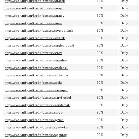
https://rko-tarify.ru/kredit-biznesu/saransk
90%
Daily
https://rko-tarify.ru/kredit-biznesu/sarapul
90%
Daily
https://rko-tarify.ru/kredit-biznesu/saratov
90%
Daily
https://rko-tarify.ru/kredit-biznesu/sarov
90%
Daily
https://rko-tarify.ru/kredit-biznesu/severodvinsk
90%
Daily
https://rko-tarify.ru/kredit-biznesu/seversk
90%
Daily
https://rko-tarify.ru/kredit-biznesu/sergiev-posad
90%
Daily
https://rko-tarify.ru/kredit-biznesu/serov
90%
Daily
https://rko-tarify.ru/kredit-biznesu/serpuhov
90%
Daily
https://rko-tarify.ru/kredit-biznesu/smolensk
90%
Daily
https://rko-tarify.ru/kredit-biznesu/solikamsk
90%
Daily
https://rko-tarify.ru/kredit-biznesu/sochi
90%
Daily
https://rko-tarify.ru/kredit-biznesu/stavropol
90%
Daily
https://rko-tarify.ru/kredit-biznesu/staryj-oskol
90%
Daily
https://rko-tarify.ru/kredit-biznesu/sterlitamak
90%
Daily
https://rko-tarify.ru/kredit-biznesu/surgut
90%
Daily
https://rko-tarify.ru/kredit-biznesu/syzran
90%
Daily
https://rko-tarify.ru/kredit-biznesu/syktyvkar
90%
Daily
https://rko-tarify.ru/kredit-biznesu/taganrog
90%
Daily