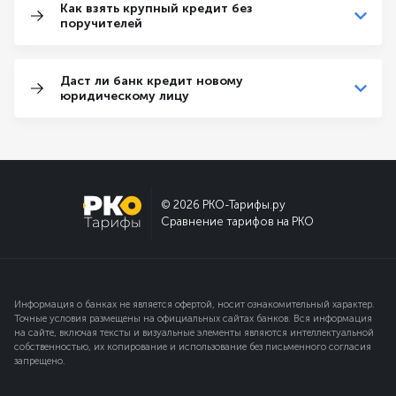
Как взять крупный кредит без
поручителей
Даст ли банк кредит новому
юридическому лицу
© 2026 РКО-Тарифы.ру
Сравнение тарифов на РКО
Информация о банках не является офертой, носит ознакомительный характер.
Точные условия размещены на официальных сайтах банков. Вся информация
на сайте, включая тексты и визуальные элементы являются интеллектуальной
собственностью, их копирование и использование без письменного согласия
запрещено.