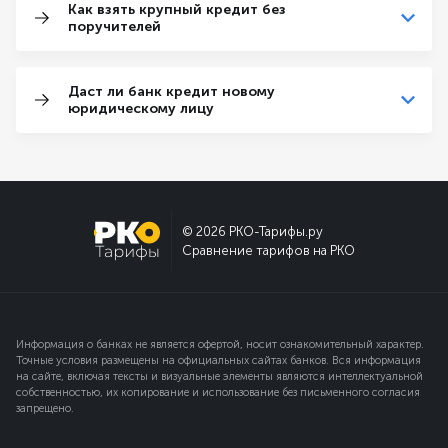
Как взять крупный кредит без
поручителей
Даст ли банк кредит новому
юридическому лицу
© 2026 РКО-Тарифы.ру
Сравнение тарифов на РКО
Информация о банках не является офертой, носит ознакомительный характер.
Точные условия размещены на официальных сайтах банков. Вся информация
на сайте, включая тексты и визуальные элементы являются интеллектуальной
собственностью, их копирование и использование без письменного согласия
запрещено.