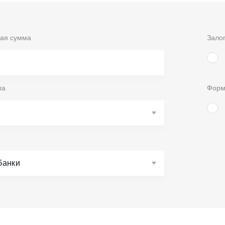
ая сумма
Зало
ма
Форм
банки