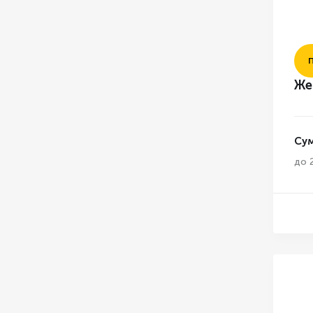
Же
Су
до 