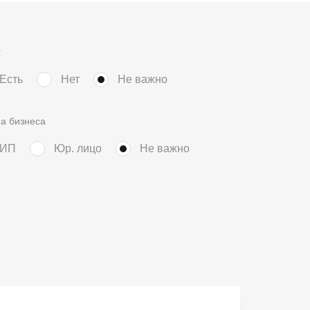
г
Есть
Нет
Не важно
а бизнеса
ИП
Юр. лицо
Не важно