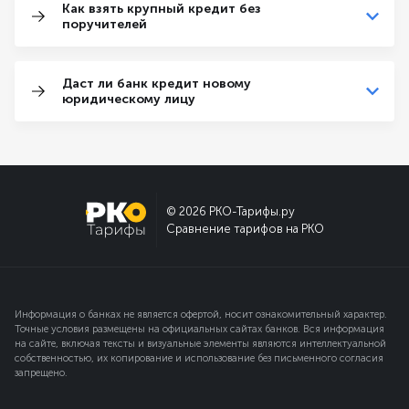
Как взять крупный кредит без
поручителей
Даст ли банк кредит новому
юридическому лицу
© 2026 РКО-Тарифы.ру
Сравнение тарифов на РКО
Информация о банках не является офертой, носит ознакомительный характер.
Точные условия размещены на официальных сайтах банков. Вся информация
на сайте, включая тексты и визуальные элементы являются интеллектуальной
собственностью, их копирование и использование без письменного согласия
запрещено.