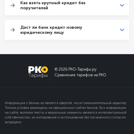
Как взять крупный кредит без
поручителей
Даст ли банк кредит новому
юридическому лицу
© 2026 РКО-Тарифы.ру
Сравнение тарифов на РКО
Информация о банках не является офертой, носит ознакомительный характер.
Точные условия размещены на официальных сайтах банков. Вся информация
на сайте, включая тексты и визуальные элементы являются интеллектуальной
собственностью, их копирование и использование без письменного согласия
запрещено.