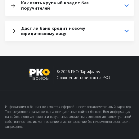
Как взять крупный кредит без
поручителей
Даст ли банк кредит новому
юридическому лицу
© 2026 РКО-Тарифы.ру
Сравнение тарифов на РКО
Информация о банках не является офертой, носит ознакомительный характер.
Точные условия размещены на официальных сайтах банков. Вся информация
на сайте, включая тексты и визуальные элементы являются интеллектуальной
собственностью, их копирование и использование без письменного согласия
запрещено.