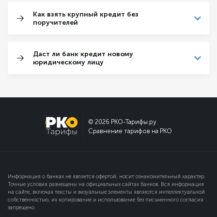
Как взять крупный кредит без
поручителей
Даст ли банк кредит новому
юридическому лицу
© 2026 РКО-Тарифы.ру
Сравнение тарифов на РКО
Информация о банках не является офертой, носит ознакомительный характер.
Точные условия размещены на официальных сайтах банков. Вся информация
на сайте, включая тексты и визуальные элементы являются интеллектуальной
собственностью, их копирование и использование без письменного согласия
запрещено.