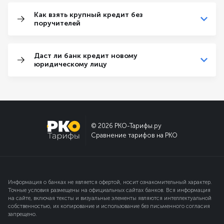
Как взять крупный кредит без
поручителей
Даст ли банк кредит новому
юридическому лицу
© 2026 РКО-Тарифы.ру
Сравнение тарифов на РКО
Информация о банках не является офертой, носит ознакомительный характер.
Точные условия размещены на официальных сайтах банков. Вся информация
на сайте, включая тексты и визуальные элементы являются интеллектуальной
собственностью, их копирование и использование без письменного согласия
запрещено.