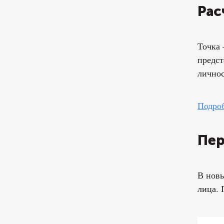
Рас
Точка 
предст
личнос
Подроб
Пер
В новы
лица. 