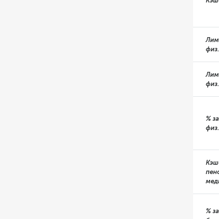
Кэш
Лим
физ.
Лим
физ
% за
физ.
Кэш
пен
мед
% з