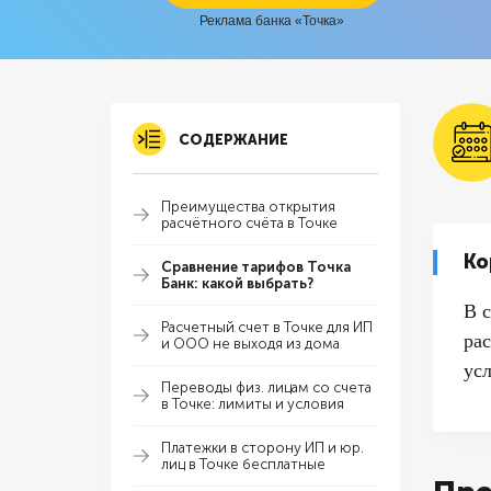
Реклама банка «Точка»
СОДЕРЖАНИЕ
Преимущества открытия
расчётного счёта в Точке
Ко
Сравнение тарифов Точка
Банк: какой выбрать?
В 
Расчетный счет в Точке для ИП
ра
и ООО не выходя из дома
ус
Переводы физ. лицам со счета
в Точке: лимиты и условия
Платежки в сторону ИП и юр.
лиц в Точке бесплатные