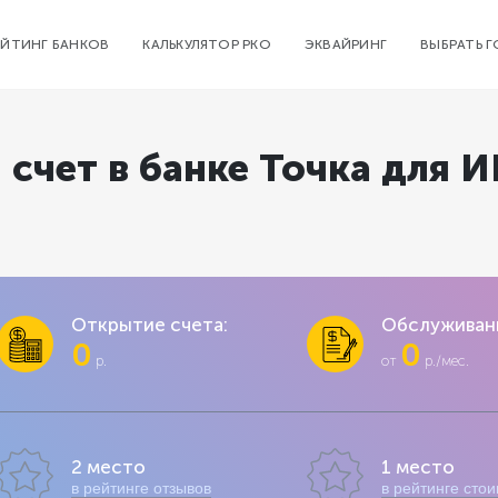
ЕЙТИНГ БАНКОВ
КАЛЬКУЛЯТОР РКО
ЭКВАЙРИНГ
ВЫБРАТЬ 
счет в банке Точка для 
Открытие счета:
Обслуживан
0
0
р.
от
р./мес.
2 место
1 место
в рейтинге отзывов
в рейтинге сто