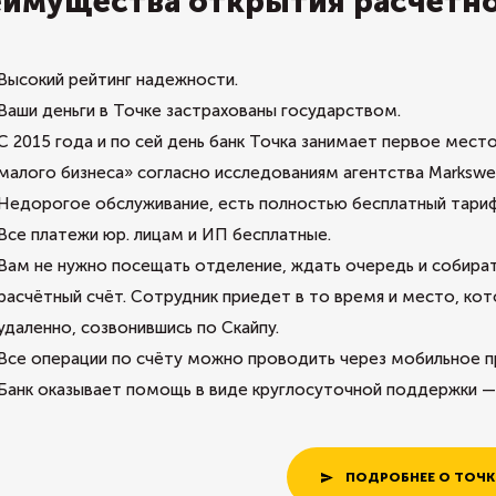
имущества открытия расчётног
Высокий рейтинг надежности.
Ваши деньги в Точке застрахованы государством.
С 2015 года и по сей день банк Точка занимает первое мест
малого бизнеса» согласно исследованиям агентства Markswe
Недорогое обслуживание, есть полностью бесплатный тариф 
Все платежи юр. лицам и ИП бесплатные.
Вам не нужно посещать отделение, ждать очередь и собира
расчётный счёт. Сотрудник приедет в то время и место, кот
удаленно, созвонившись по Скайпу.
Все операции по счёту можно проводить через мобильное пр
Банк оказывает помощь в виде круглосуточной поддержки 
ПОДРОБНЕЕ О ТОЧК