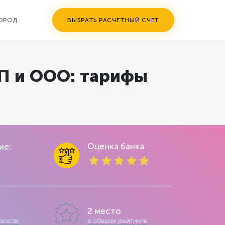
ГОРОД
ВЫБРАТЬ РАСЧЕТНЫЙ СЧЕТ
ИП и ООО: тарифы
Оценка банка:
ие:
2 место
имости
в общем рейтинге