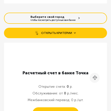
Выберите свой город
чтобы посмотреть доступные вам банки
ОТКРЫТЬ КРИТЕРИИ
Бесплатное открытие счета
Открытие без визита в банк
Бесплатное обслуживание
Расчетный счет в банке Точка
Сравнить
Резервирование счета онлайн
Открытие счета:
0
р.
Обслуживание:
от
0
р./мес.
Межбанковский перевод:
0 р./шт.