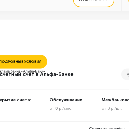
ПОДРОБНЫЕ УСЛОВИЯ
клама банка «Альфа-Банк»
счетный счет в Альфа-Банке
крытие счета:
Обслуживание:
Межбанковс
.
от
0
р./мес.
от 0 р./шт.
Свернуть тарифы