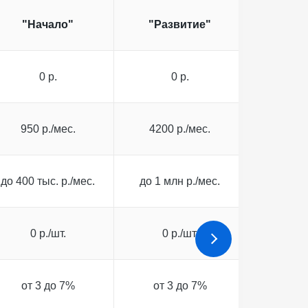
"Начало"
"Развитие"
"Корпо
0 р.
0 р.
0
950 р./мес.
4200 р./мес.
25000
до 400 тыс. р./мес.
до 1 млн р./мес.
до 10 м
0 р./шт.
0 р./шт.
0 р
от 3 до 7%
от 3 до 7%
от 3