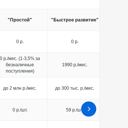
"Простой"
"Быстрое развитие"
"Активны
0 р.
0 р.
0
0 р./мес. (1-3,5% за
безналичные
1990 р./мес.
3990 
поступления)
до 2 млн р./мес.
до 300 тыс. р./мес.
до 500 т
0 р./шт.
59 р./шт.
49 