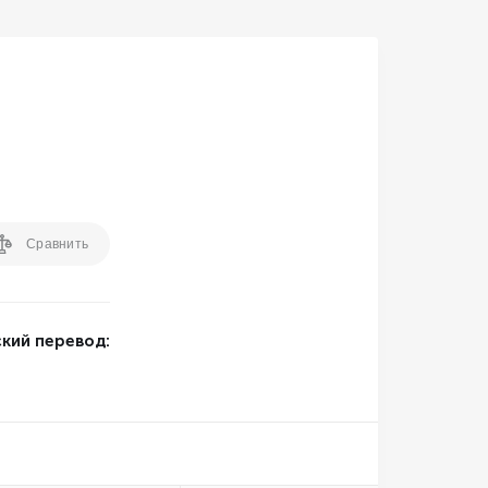
Бесплатное обслуживание
Бесплатная корпоративная карта
Поддержка 24/7
Выгодное снятие наличных
Сравнить
Торговый эквайринг (терминалы)
кий перевод: