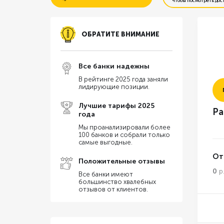
чтобы посмотреть дос
Бесплатное открытие счета
ОБРАТИТЕ ВНИМАНИЕ
Резервирование счета онлайн
Все банки надежны
Бесплатная бухгалтерия
В рейтинге 2025 года заняли
лидирующие позиции.
% на остаток по счету
Лучшие тарифы 2025
Ра
года
Перевод на карту физ. лица
Мы проанализировали более
100 банков и собрали только
самые выгодные.
От
Положительные отзывы
0
р
Все банки имеют
большинство хвалебных
отзывов от клиентов.