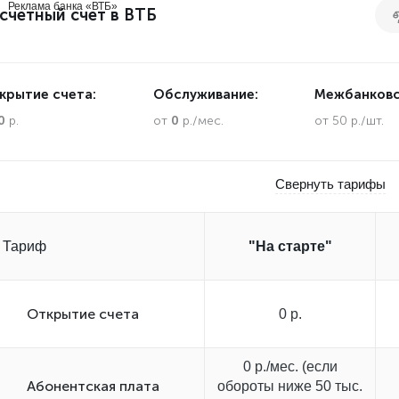
Реклама банка «ВТБ»
счетный счет в ВТБ
крытие счета:
Обслуживание:
Межбанковс
0
р.
от
0
р./мес.
от 50 р./шт.
Свернуть тарифы
Тариф
"На старте"
Открытиe счета
0 р.
0 р./мес. (если
Абонентская плата
обороты ниже 50 тыс.