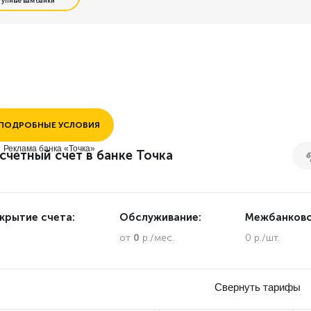
тупные вам банки
Открытие без визита в банк
Интернет и мобильный банк
Выгодные межбанковские платежи
ПОДРОБНЫЕ УСЛОВИЯ
Выгодное внесение наличных
Реклама банка «Точка»
счетный счет в банке Точка
Интернет эквайринг
крытие счета:
Обслуживание:
Межбанковс
.
от
0
р./мес.
0 р./шт.
Свернуть тарифы