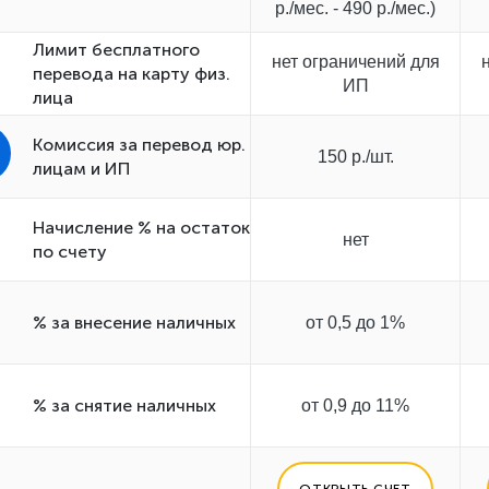
р./мес. - 490 р./мес.)
Лимит бесплатного
нет ограничений для
перевода на карту физ.
ИП
лица
Комиссия за перевод юр.
150 р./шт.
лицам и ИП
Начисление % на остаток
нет
по счету
% за внесение наличных
от 0,5 до 1%
% за снятие наличных
от 0,9 до 11%
ОТКРЫТЬ СЧЕТ