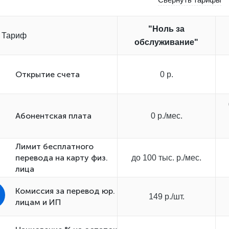
"Ноль за
Тариф
обслуживание"
Открытиe счета
0 р.
Абонентская плата
0 р./мес.
Лимит бесплатного
перевода на карту физ.
до 100 тыс. р./мес.
лица
Комиссия за перевод юр.
149 р./шт.
лицам и ИП