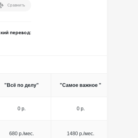
Сравнить
кий перевод:
"Всё по делу"
"Самое важное "
"Всё в
0 р.
0 р.
0
680 р./мес.
1480 р./мес.
3000 