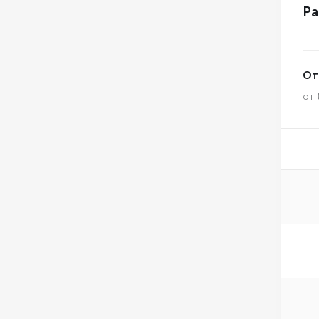
Ра
От
от