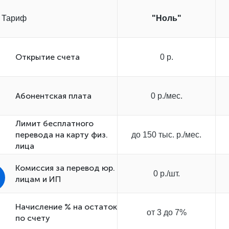
Тариф
"Ноль"
Открытиe счета
0 р.
Абонентская плата
0 р./мес.
Лимит бесплатного
перевода на карту физ.
до 150 тыс. р./мес.
лица
Комиссия за перевод юр.
0 р./шт.
лицам и ИП
Начисление % на остаток
от 3 до 7%
по счету