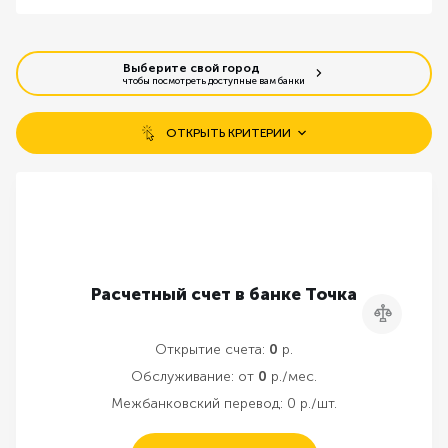
Выберите свой город
чтобы посмотреть доступные вам банки
ОТКРЫТЬ КРИТЕРИИ
Бесплатное открытие счета
Открытие без визита в банк
Бесплатное обслуживание
Расчетный счет в банке Точка
Сравнить
Резервирование счета онлайн
Открытие счета:
0
р.
Обслуживание:
от
0
р./мес.
Межбанковский перевод:
0 р./шт.