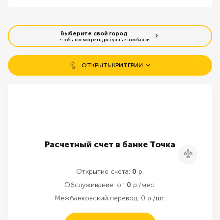
Выберите свой город
чтобы посмотреть доступные вам банки
ОТКРЫТЬ КРИТЕРИИ
Бесплатное открытие счета
Открытие без визита в банк
Бесплатное обслуживание
Расчетный счет в банке Точка
Сравнить
Резервирование счета онлайн
Открытие счета:
0
р.
Обслуживание:
от
0
р./мес.
Межбанковский перевод:
0 р./шт.