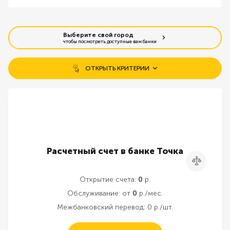
Выберите свой город
чтобы посмотреть доступные вам банки
ОТКРЫТЬ КРИТЕРИИ
Бесплатное открытие счета
Открытие без визита в банк
Бесплатное обслуживание
Расчетный счет в банке Точка
Сравнить
Резервирование счета онлайн
Открытие счета:
0
р.
Обслуживание:
от
0
р./мес.
Межбанковский перевод:
0 р./шт.