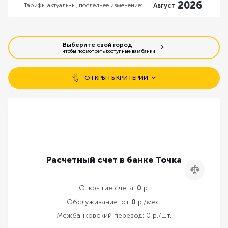
2026
Тарифы актуальны,
последнее изменение:
Август
Выберите свой город
чтобы посмотреть доступные вам банки
ОТКРЫТЬ КРИТЕРИИ
Бесплатное открытие счета
Открытие без визита в банк
Бесплатное обслуживание
Расчетный счет в банке Точка
Сравнить
Резервирование счета онлайн
Открытие счета:
0
р.
Обслуживание:
от
0
р./мес.
Межбанковский перевод:
0 р./шт.