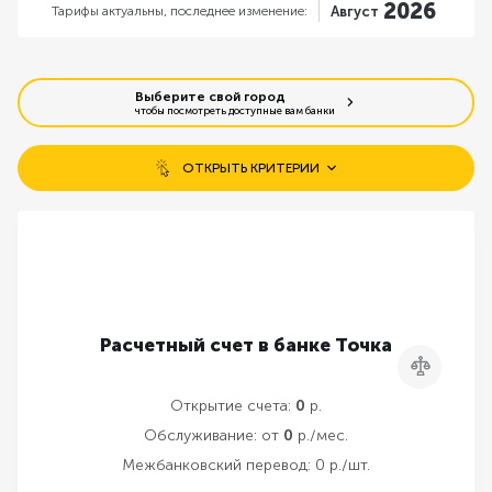
2026
Тарифы актуальны,
последнее изменение:
Август
Выберите свой город
чтобы посмотреть доступные вам банки
ОТКРЫТЬ КРИТЕРИИ
Бесплатное открытие счета
Открытие без визита в банк
Бесплатное обслуживание
Расчетный счет в банке Точка
Сравнить
Резервирование счета онлайн
Открытие счета:
0
р.
Обслуживание:
от
0
р./мес.
Межбанковский перевод:
0 р./шт.