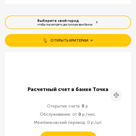
Выберите свой город
чтобы посмотреть доступные вам банки
ОТКРЫТЬ КРИТЕРИИ
Бесплатное открытие счета
Открытие без визита в банк
Бесплатное обслуживание
Расчетный счет в банке Точка
Сравнить
Резервирование счета онлайн
Открытие счета:
0
р.
Обслуживание:
от
0
р./мес.
Межбанковский перевод:
0 р./шт.