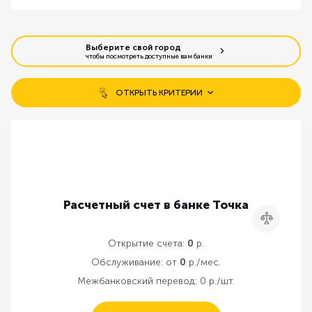
Выберите свой город
чтобы посмотреть доступные вам банки
ОТКРЫТЬ КРИТЕРИИ
Бесплатное открытие счета
Открытие без визита в банк
Бесплатное обслуживание
Расчетный счет в банке Точка
Сравнить
Резервирование счета онлайн
Открытие счета:
0
р.
Обслуживание:
от
0
р./мес.
Межбанковский перевод:
0 р./шт.