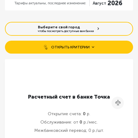
2026
Тарифы актуальны,
последнее изменение:
Август
Выберите свой город
чтобы посмотреть доступные вам банки
ОТКРЫТЬ КРИТЕРИИ
Бесплатное открытие счета
Открытие без визита в банк
Бесплатное обслуживание
Расчетный счет в банке Точка
Сравнить
Резервирование счета онлайн
Открытие счета:
0
р.
Обслуживание:
от
0
р./мес.
Межбанковский перевод:
0 р./шт.