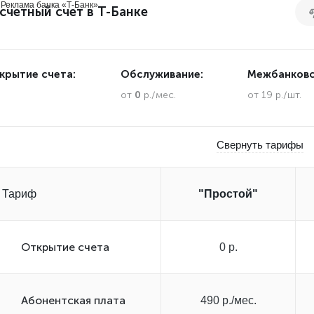
Реклама банка «Т-Банк»
счетный счет в Т-Банке
крытие счета:
Обслуживание:
Межбанковс
.
от
0
р./мес.
от 19 р./шт.
Свернуть тарифы
Тариф
"Простой"
Открытиe счета
0 р.
Абонентская плата
490 р./мес.