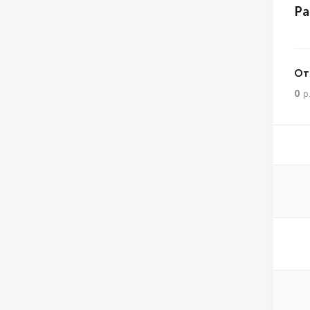
Ра
От
0
р