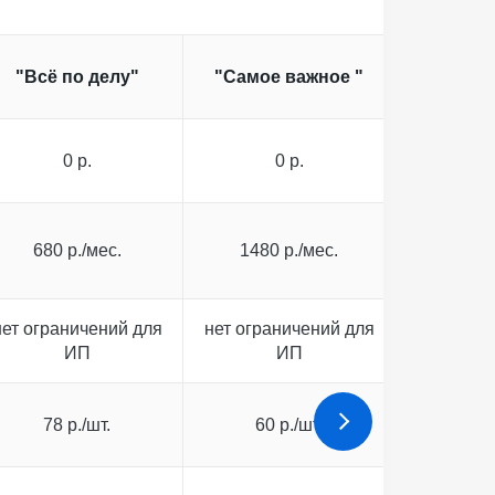
"Всё по делу"
"Самое важное "
"Всё в
0 р.
0 р.
0
680 р./мес.
1480 р./мес.
3000 
нет ограничений для
нет ограничений для
нет огра
ИП
ИП
78 р./шт.
60 р./шт.
55 