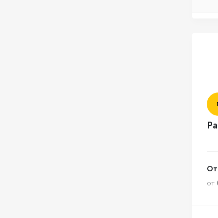
Ра
От
от