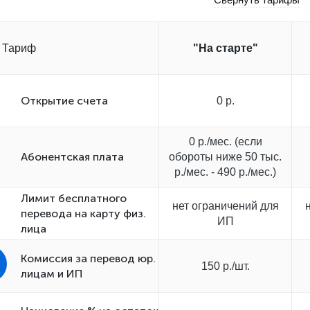
Тариф
"На старте"
Открытиe счета
0 р.
0 р./мес. (если
Абонентская плата
обороты ниже 50 тыс.
р./мес. - 490 р./мес.)
Лимит бесплатного
нет ограничений для
перевода на карту физ.
ИП
лица
Комиссия за перевод юр.
150 р./шт.
лицам и ИП