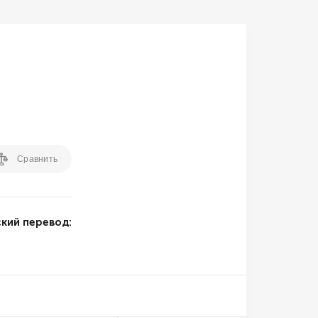
Бесплатное обслуживание
Бесплатная корпоративная карта
Поддержка 24/7
Выгодное снятие наличных
Сравнить
Торговый эквайринг (терминалы)
кий перевод: