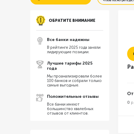
чтобы посмотреть дос
Бесплатное открытие счета
ОБРАТИТЕ ВНИМАНИЕ
Резервирование счета онлайн
Все банки надежны
Бесплатная бухгалтерия
В рейтинге 2025 года заняли
лидирующие позиции.
% на остаток по счету
Лучшие тарифы 2025
Ра
года
Перевод на карту физ. лица
Мы проанализировали более
100 банков и собрали только
самые выгодные.
От
Положительные отзывы
0
р
Все банки имеют
большинство хвалебных
отзывов от клиентов.