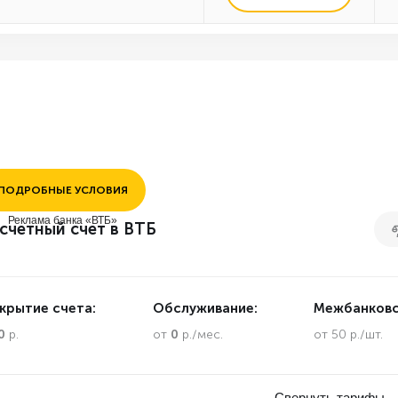
ПОДРОБНЫЕ УСЛОВИЯ
Реклама банка «ВТБ»
счетный счет в ВТБ
крытие счета:
Обслуживание:
Межбанковс
0
р.
от
0
р./мес.
от 50 р./шт.
Свернуть тарифы