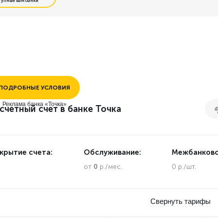
тупные вам банки
Открытие без визита в банк
Интернет и мобильный банк
Выгодные межбанковские платежи
ПОДРОБНЫЕ УСЛОВИЯ
Выгодное внесение наличных
Реклама банка «Точка»
счетный счет в банке Точка
Интернет эквайринг
крытие счета:
Обслуживание:
Межбанковс
.
от
0
р./мес.
0 р./шт.
Свернуть тарифы