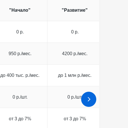
"Начало"
"Развитие"
"Корпо
0 р.
0 р.
0
950 р./мес.
4200 р./мес.
25000
до 400 тыс. р./мес.
до 1 млн р./мес.
до 10 м
0 р./шт.
0 р./шт.
0 р
от 3 до 7%
от 3 до 7%
от 3