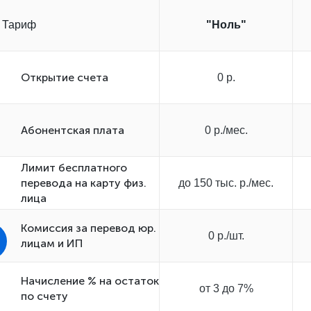
Тариф
"Ноль"
Открытиe счета
0 р.
Абонентская плата
0 р./мес.
Лимит бесплатного
перевода на карту физ.
до 150 тыс. р./мес.
лица
Комиссия за перевод юр.
0 р./шт.
лицам и ИП
Начисление % на остаток
от 3 до 7%
по счету