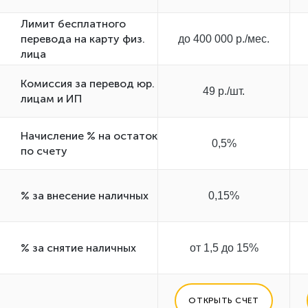
Лимит бесплатного
перевода на карту физ.
до 400 000 р./мес.
лица
Комиссия за перевод юр.
49 р./шт.
лицам и ИП
Начисление % на остаток
0,5%
по счету
% за внесение наличных
0,15%
% за снятие наличных
от 1,5 до 15%
ОТКРЫТЬ СЧЕТ