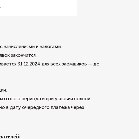
о
с начислениями и налогами.
явок закончится.
вается 31.12.2024 для всех заемщиков — до
ии.
ьготного периода и при условии полной
о в дату очередного платежа через
зателей: