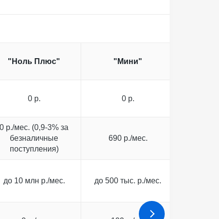
"Ноль Плюс"
"Мини"
"О
0 р.
0 р.
0
0 р./мес. (0,9-3% за
безналичные
690 р./мес.
1990 
поступления)
до 10 млн р./мес.
до 500 тыс. р./мес.
до 300 т