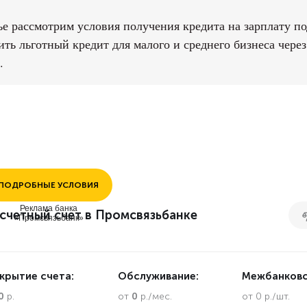
ье рассмотрим условия получения кредита на зарплату по
ть льготный кредит для малого и среднего бизнеса через
.
ПОДРОБНЫЕ УСЛОВИЯ
Реклама банка
счетный счет в Промсвязьбанке
«Промсвязьбанк»
крытие счета:
Обслуживание:
Межбанковс
0
р.
от
0
р./мес.
от 0 р./шт.