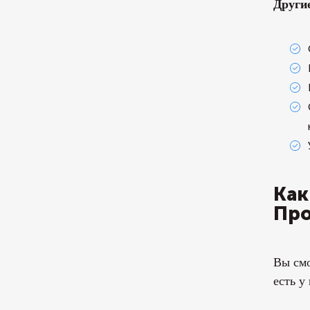
Други
Как
Про
Вы смо
есть у