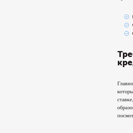
Тре
кре
Главно
которы
ставке
образо
посмот