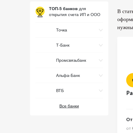
ТОП-5 банков
для
В стат
открытия счета ИП и ООО
оформи
нужны
Точка
Т-Банк
Промсвязьбанк
Альфа-Банк
ВТБ
Ра
Все банки
От
от