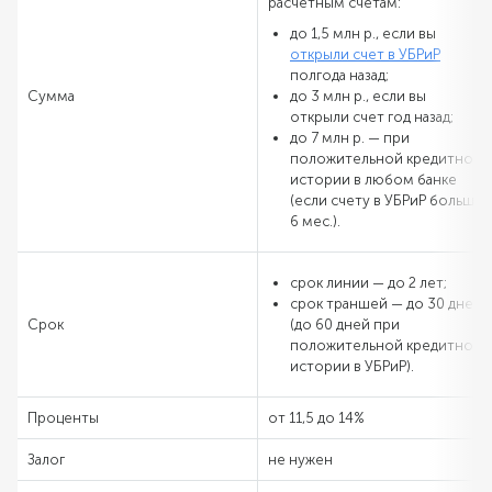
расчетным счетам:
до 1,5 млн р., если вы
открыли счет в УБРиР
полгода назад;
Сумма
до 3 млн р., если вы
открыли счет год назад;
до 7 млн р. — при
положительной кредитной
истории в любом банке
(если счету в УБРиР больше
6 мес.).
срок линии — до 2 лет;
срок траншей — до 30 дней
Срок
(до 60 дней при
положительной кредитной
истории в УБРиР).
Проценты
от 11,5 до 14%
Залог
не нужен