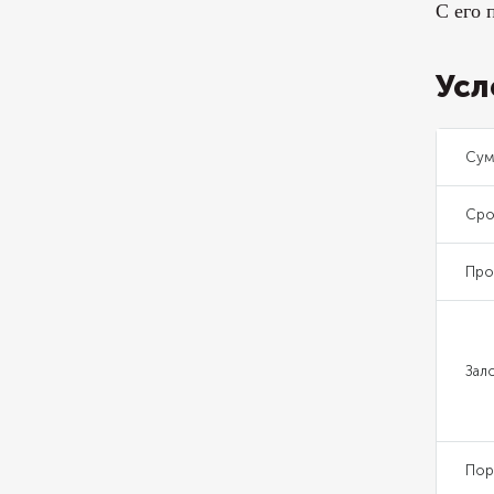
С его 
Усл
Сум
Сро
Про
Зал
Пор