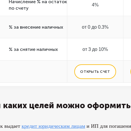
Начисление % на остаток
4%
по счету
% за внесение наличных
от 0 до 0.3%
% за снятие наличных
от 3 до 10%
ОТКРЫТЬ СЧЕТ
 каких целей можно оформит
нк выдает
кредит юридическим лицам
и ИП для погашения