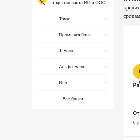
открытия счета ИП и ООО
кредит
срокам
Точка
Промсвязьбанк
Т-Банк
Альфа-Банк
ВТБ
Ра
Все банки
От
0
р