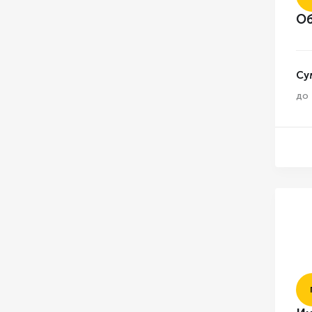
Об
Су
до 