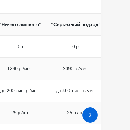
"Ши
"Ничего лишнего"
"Серьезный подход"
возмо
0 р.
0 р.
0
1290 р./мес.
2490 р./мес.
5990 
до 200 тыс. р./мес.
до 400 тыс. р./мес.
до 1 мл
25 р./шт.
25 р./шт.
25 