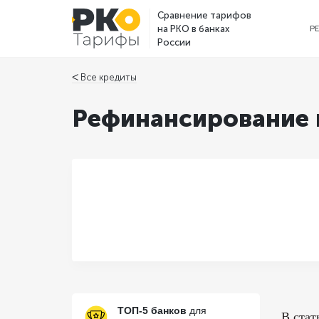
Сравнение тарифов
на РКО в банках
Р
России
ᐸ Все кредиты
Рефинансирование 
ТОП-5 банков
для
В стат