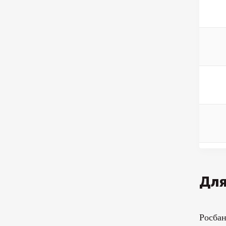
Для
Росба