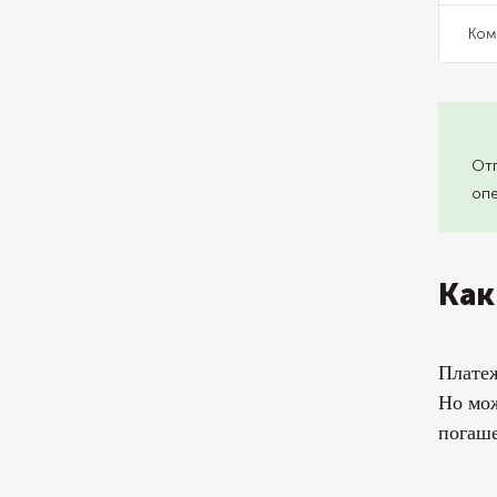
Ком
Отп
опе
Как
Платеж
Но мож
погаше