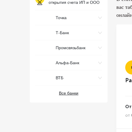
открытия счета ИП и ООО
вас та
онлайн
Точка
Т-Банк
Промсвязьбанк
Альфа-Банк
ВТБ
Ра
Все банки
От
от