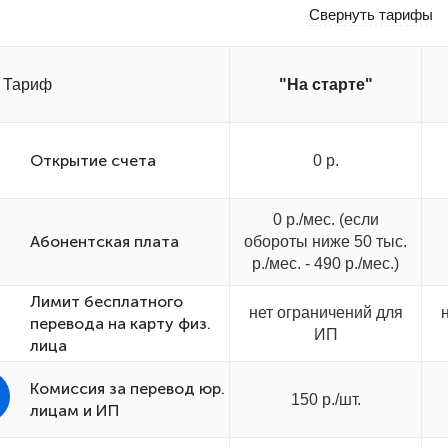
Свернуть тарифы
Тариф
"На старте"
Открытиe счета
0 р.
0 р./мес. (если
Абонентская плата
обороты ниже 50 тыс.
р./мес. - 490 р./мес.)
Лимит бесплатного
нет ограничений для
перевода на карту физ.
ИП
лица
Комиссия за перевод юр.
150 р./шт.
лицам и ИП