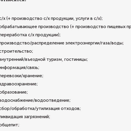
с/х (+ производство с/х продукции, услуги в с/х);
обрабатывающее производство (+ производство пищевых п
переработка с/х продукции);
производство/распределение электроэнергии/газа/воды;
строительство;
внутренний/въездной туризм, гостиницы;
информация/связь;
перевозки/хранение;
здравоохранение;
образование;
водоснабжение/водоотведение;
сбор/обработка/утилизация отходов;
ликвидация загрязнений;
общепит;