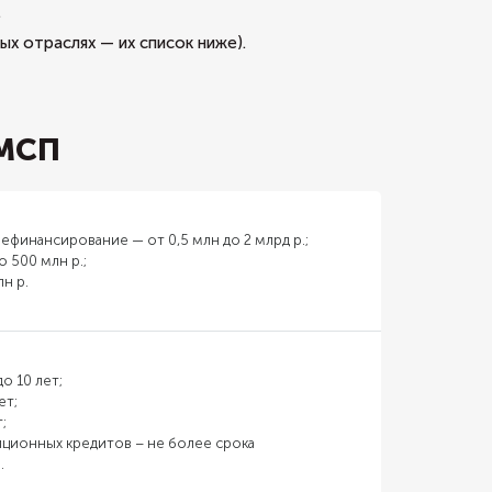
.
х отраслях — их список ниже).
 МСП
ефинансирование — от 0,5 млн до 2 млрд р.;
 500 млн р.;
н р.
о 10 лет;
ет;
;
ционных кредитов – не более срока
.