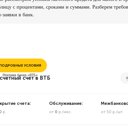
блицу с процентами, сроками и суммами. Разберем требо
-заявки в банк.
ПОДРОБНЫЕ УСЛОВИЯ
Реклама банка «ВТБ»
счетный счет в ВТБ
крытие счета:
Обслуживание:
Межбанковс
0
р.
от
0
р./мес.
от 50 р./шт.