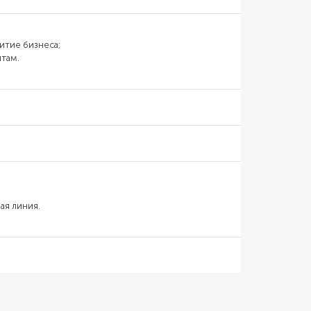
витие бизнеса;
итам.
ая линия.