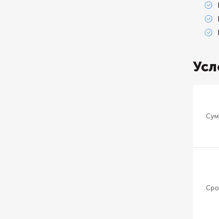
Усл
Сум
Сро