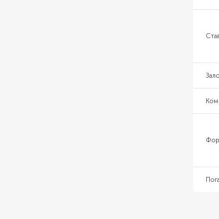
Ста
Зал
Ком
Фор
Пог