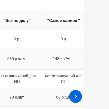
"Всё по делу"
"Самое важное "
"Всё в
0 р.
0 р.
0
680 р./мес.
1480 р./мес.
3000 
нет ограничений для
нет ограничений для
нет огра
ИП
ИП
78 р./шт.
60 р./шт.
55 