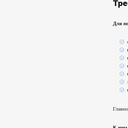
Тре
Для п
Главно
К ним