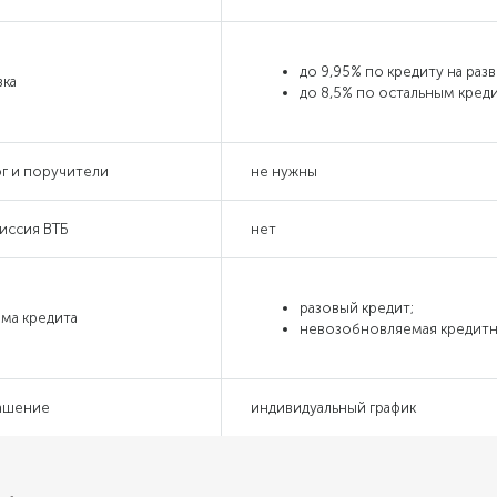
до 9,95% по кредиту на раз
вка
до 8,5% по остальным кред
ог и поручители
не нужны
иссия ВТБ
нет
разовый кредит;
ма кредита
невозобновляемая кредитн
ашение
индивидуальный график