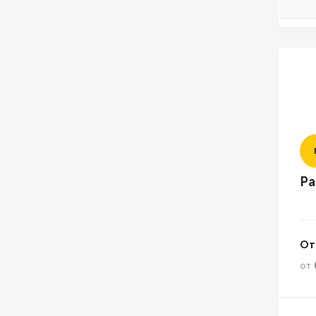
Ра
От
от