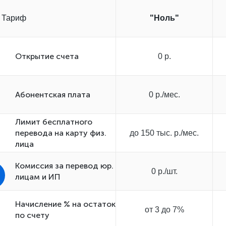
Тариф
"Ноль"
Открытиe счета
0 р.
Абонентская плата
0 р./мес.
Лимит бесплатного
перевода на карту физ.
до 150 тыс. р./мес.
лица
Комиссия за перевод юр.
0 р./шт.
лицам и ИП
Начисление % на остаток
от 3 до 7%
по счету