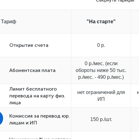
Тариф
"На старте"
Открытиe счета
0 р.
0 р./мес. (если
Абонентская плата
обороты ниже 50 тыс.
р./мес. - 490 р./мес.)
Лимит бесплатного
нет ограничений для
перевода на карту физ.
ИП
лица
Комиссия за перевод юр.
150 р./шт.
лицам и ИП