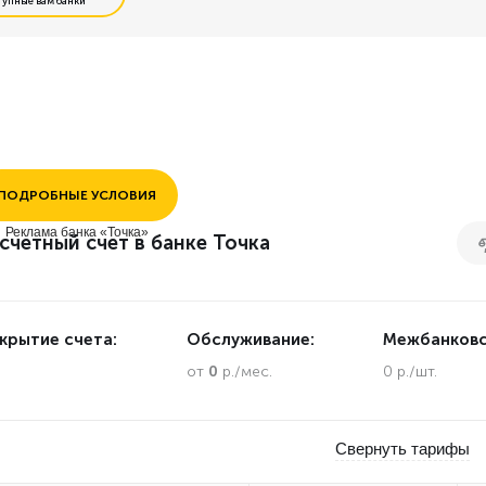
тупные вам банки
Открытие без визита в банк
Интернет и мобильный банк
Выгодные межбанковские платежи
ПОДРОБНЫЕ УСЛОВИЯ
Выгодное внесение наличных
Реклама банка «Точка»
счетный счет в банке Точка
Интернет эквайринг
крытие счета:
Обслуживание:
Межбанковс
.
от
0
р./мес.
0 р./шт.
Свернуть тарифы