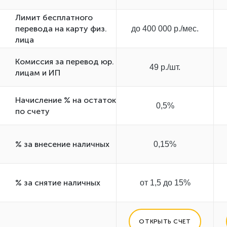
Лимит бесплатного
перевода на карту физ.
до 400 000 р./мес.
лица
Комиссия за перевод юр.
49 р./шт.
лицам и ИП
Начисление % на остаток
0,5%
по счету
% за внесение наличных
0,15%
% за снятие наличных
от 1,5 до 15%
ОТКРЫТЬ СЧЕТ