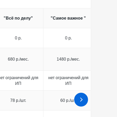
"Всё по делу"
"Самое важное "
"Всё в
0 р.
0 р.
0
680 р./мес.
1480 р./мес.
3000 
нет ограничений для
нет ограничений для
нет огра
ИП
ИП
78 р./шт.
60 р./шт.
55 