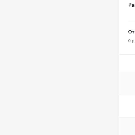
Ра
От
0
р