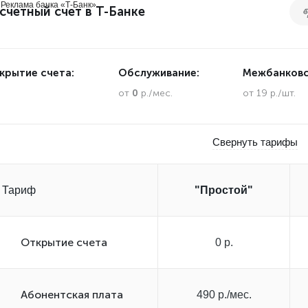
Реклама банка «Т-Банк»
счетный счет в Т-Банке
крытие счета:
Обслуживание:
Межбанковс
.
от
0
р./мес.
от 19 р./шт.
Свернуть тарифы
Тариф
"Простой"
Открытиe счета
0 р.
Абонентская плата
490 р./мес.