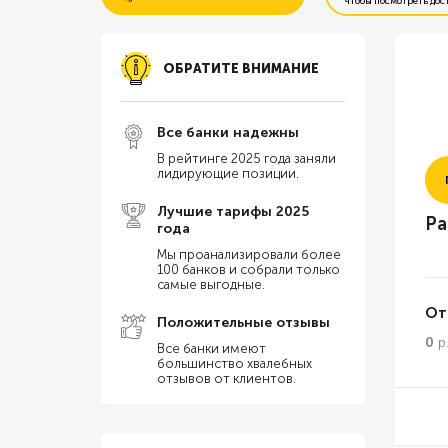
чтобы посмотреть дос
Бесплатное открытие счета
ОБРАТИТЕ ВНИМАНИЕ
Резервирование счета онлайн
Все банки надежны
Бесплатная бухгалтерия
В рейтинге 2025 года заняли
лидирующие позиции.
% на остаток по счету
Лучшие тарифы 2025
Ра
года
Перевод на карту физ. лица
Мы проанализировали более
100 банков и собрали только
самые выгодные.
От
Положительные отзывы
0
р
Все банки имеют
большинство хвалебных
отзывов от клиентов.