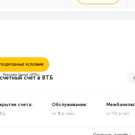
ПОДРОБНЫЕ УСЛОВИЯ
Реклама банка «ВТБ»
счетный счет в ВТБ
крытие счета:
Обслуживание:
Межбанковс
0
р.
от
0
р./мес.
от 50 р./шт.
Свернуть тарифы