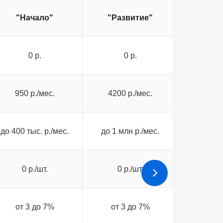
"Начало"
"Развитие"
"Корпо
0 р.
0 р.
0
950 р./мес.
4200 р./мес.
25000
до 400 тыс. р./мес.
до 1 млн р./мес.
до 10 м
0 р./шт.
0 р./шт.
0 р
от 3 до 7%
от 3 до 7%
от 3