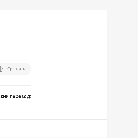
Бесплатное обслуживание
Бесплатная корпоративная карта
Поддержка 24/7
Выгодное снятие наличных
Сравнить
Торговый эквайринг (терминалы)
кий перевод: