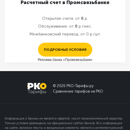
Расчетный счет в Промсвязьбанке
Открытие счета:
от
0
р.
Обслуживание:
от
0
р./мес.
Межбанковский перевод:
от 0 р./шт.
ПОДРОБНЫЕ УСЛОВИЯ
Реклама банка «Промсвязьбанк»
© 2026 РКО-Тарифы.ру
Сравнение тарифов на РКО
Информация о банках не является офертой, носит ознакомительный характер.
Точные условия размещены на официальных сайтах банков. Вся информация
на сайте, включая тексты и визуальные элементы являются интеллектуальной