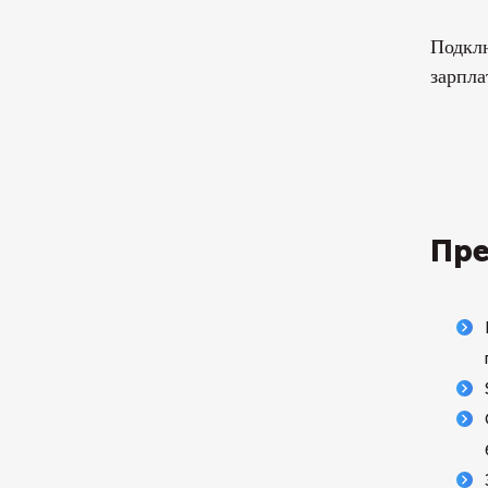
Подклю
зарпла
Пре