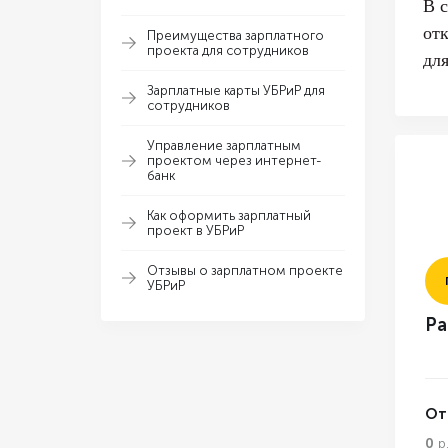
В 
от
Преимущества зарплатного
проекта для сотрудников
дл
Зарплатные карты УБРиР для
сотрудников
Управление зарплатным
проектом через интернет-
банк
Как оформить зарплатный
проект в УБРиР
Отзывы о зарплатном проекте
УБРиР
Ра
От
0
р