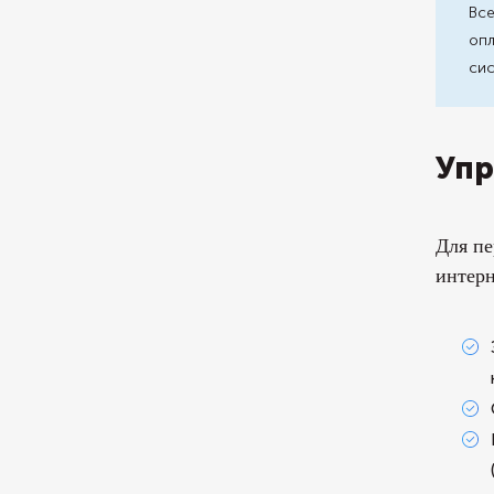
Все
опл
сис
Упр
Для пе
интерн