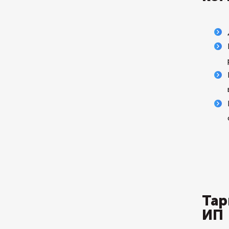
Тар
ИП