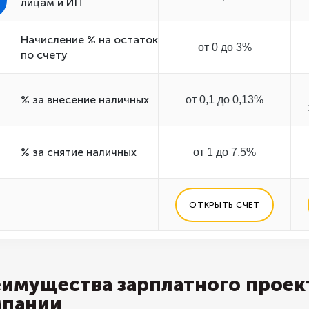
лицам и ИП
Начисление % на остаток
от 0 до 3%
по счету
% за внесение наличных
от 0,1 до 0,13%
% за снятие наличных
от 1 до 7,5%
ОТКРЫТЬ СЧЕТ
имущества зарплатного проект
мпании