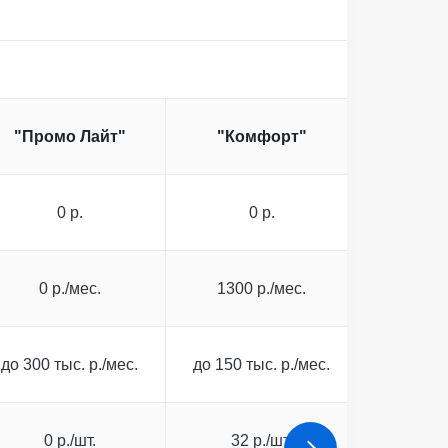
"Промо Лайт"
"Комфорт"
"Вз
0 р.
0 р.
0
0 р./мес.
1300 р./мес.
790 
до 300 тыс. р./мес.
до 150 тыс. р./мес.
до 300 т
0 р./шт.
32 р./шт.
55 