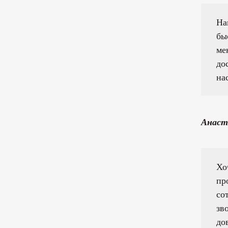
На
бы
ме
до
на
Анаст
Хо
пр
со
зв
до