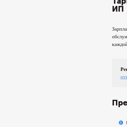
Тар
ИП
Зарпла
обслуж
каждо
Ре
от
Пре