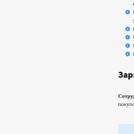
Зар
Сотру
покупо