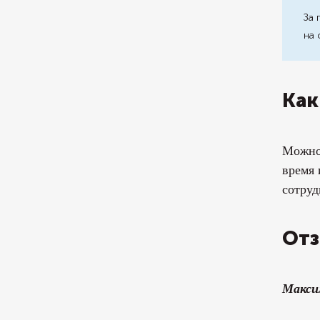
За 
на 
Как
Можно 
время 
сотруд
Отз
Макси