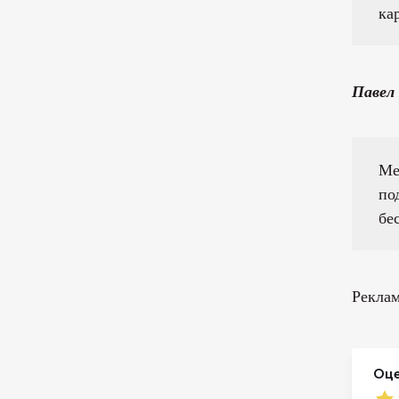
ка
Павел
Ме
по
бе
Реклам
Оце