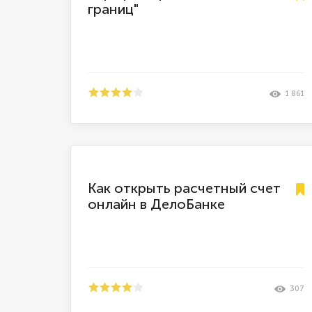
границ"
1 861
Как открыть расчетный счет
онлайн в ДелоБанке
307