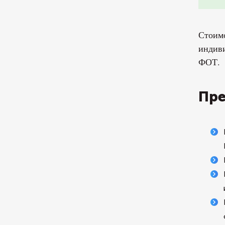
Стоимо
индиви
ФОТ.
Пре