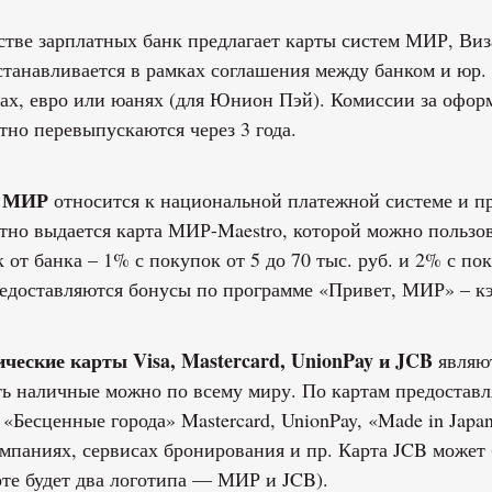
стве зарплатных банк предлагает карты систем МИР, Виз
станавливается в рамках соглашения между банком и юр.
ах, евро или юанях (для Юнион Пэй). Комиссии за офор
тно перевыпускаются через 3 года.
а МИР
относится к национальной платежной системе и пр
тно выдается карта МИР-Maestro, которой можно пользов
 от банка – 1% с покупок от 5 до 70 тыс. руб. и 2% с по
едоставляются бонусы по программе «Привет, МИР» – кэ
ческие карты Visa, Mastercard, UnionPay и JCB
являют
ь наличные можно по всему миру. По картам предоставл
 «Бесценные города» Mastercard, UnionPay, «Made in Japan
мпаниях, сервисах бронирования и пр. Карта JCB может
рте будет два логотипа — МИР и JCB).