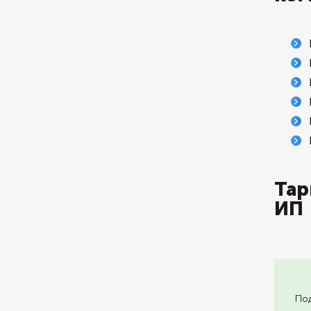
Тар
ИП
Под