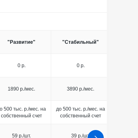
"Развитие"
"Стабильный"
"Макси
0 р.
0 р.
0
1890 р./мес.
3890 р./мес.
7990 
о 500 тыс. р./мес. на
до 500 тыс. р./мес. на
до 2 млн
собственный счет
собственный счет
собстве
59 р./шт.
39 р./шт.
39 