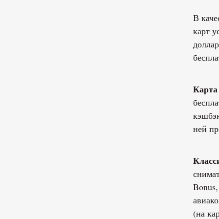
В каче
карт у
доллар
беспла
Карт
беспла
кэшбэк
ней пр
Класси
снимат
Bonus,
авиако
(на ка