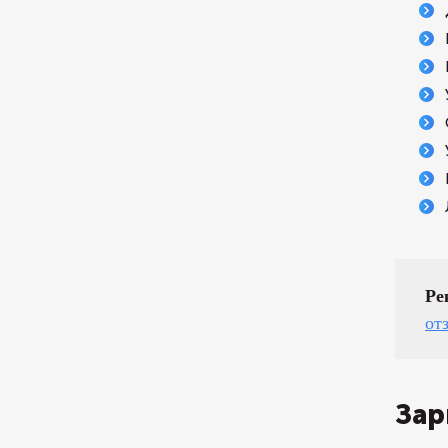
Ре
от
Зар