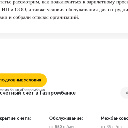
статье рассмотрим, как подключиться к зарплатному прое
я ИП и ООО, а также условия обслуживания для сотрудн
явки и собрали отзывы организаций.
ПОДРОБНЫЕ УСЛОВИЯ
клама банка «Газпромбанк»
счетный счет в Газпромбанке
крытие счета:
Обслуживание:
Межбанковс
.
от
550
р./мес.
от 35 р./шт.