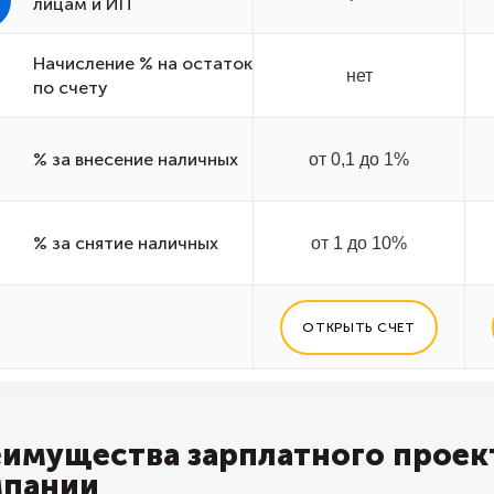
лицам и ИП
Начисление % на остаток
нет
по счету
% за внесение наличных
от 0,1 до 1%
% за снятие наличных
от 1 до 10%
ОТКРЫТЬ СЧЕТ
имущества зарплатного проек
мпании