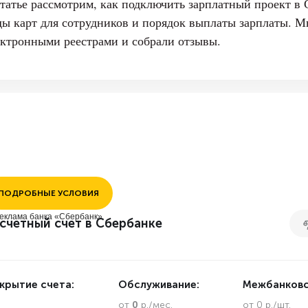
статье рассмотрим, как подключить зарплатный проект в 
ды карт для сотрудников и порядок выплаты зарплаты. М
ектронными реестрами и собрали отзывы.
ПОДРОБНЫЕ УСЛОВИЯ
еклама банка «Сбербанк»
счетный счет в Сбербанке
крытие счета:
Обслуживание:
Межбанковс
.
от
0
р./мес.
от 0 р./шт.