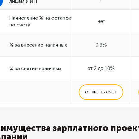
лицам и ИП
Начисление % на остаток
нет
по счету
% за внесение наличных
0,3%
% за снятие наличных
от 2 до 10%
ОТКРЫТЬ СЧЕТ
имущества зарплатного проек
мпании