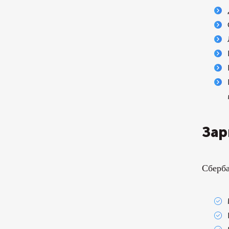
Зар
Сберба