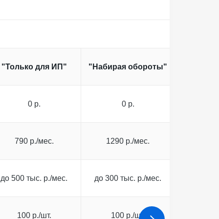
"Набира
"Только для ИП"
"Набирая обороты"
(двойно
0 р.
0 р.
0
790 р./мес.
1290 р./мес.
1990 
до 500 тыс. р./мес.
до 300 тыс. р./мес.
до 300 т
100 р./шт.
100 р./шт.
100 