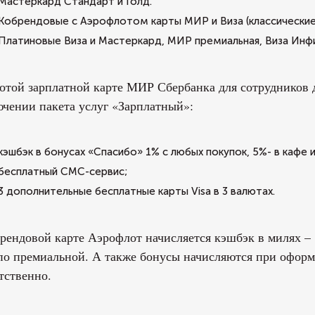
Мастеркард Стандарт и Голд.
Кобрендовые с Аэрофлотом карты МИР и Виза (классические
Платиновые Виза и Мастеркард, МИР премиальная, Виза Инф
отой зарплатной карте МИР Сбербанка для сотрудников
чении пакета услуг «Зарплатный»:
кэшбэк в бонусах «Спасибо» 1% с любых покупок, 5%- в кафе 
бесплатный СМС-сервис;
3 дополнительные бесплатные карты Visa в 3 валютах.
рендовой карте Аэрофлот начисляется кэшбэк в милях – 1 
по премиальной. А также бонусы начисляются при оформ
тственно.