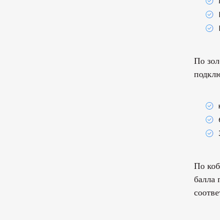
По зол
подклю
По коб
балла 
соотве