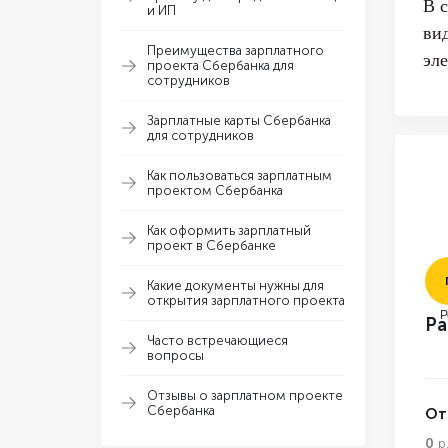
В 
и ИП
ви
Преимущества зарплатного
эл
проекта Сбербанка для
сотрудников
Зарплатные карты Сбербанка
для сотрудников
Как пользоваться зарплатным
проектом Сбербанка
Как оформить зарплатный
проект в Сбербанке
Какие документы нужны для
открытия зарплатного проекта
Р
Ра
Часто встречающиеся
вопросы
Отзывы о зарплатном проекте
Сбербанка
От
0
р