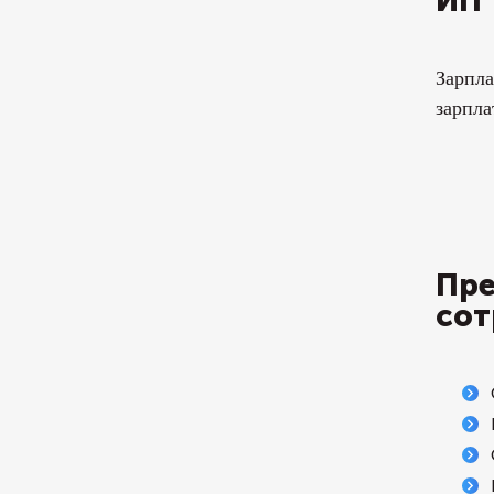
ИП
Зарпла
зарпла
Пре
сот